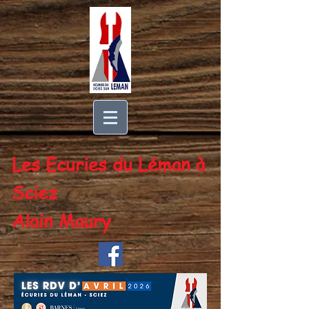
Les Ecuries du Léman à
Sciez
Alain Maury